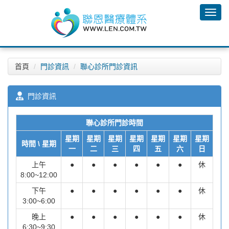
首頁
門診資訊
聯心診所門診資訊
門診資訊
聯心診所門診時間
星期
星期
星期
星期
星期
星期
星期
時間 \ 星期
一
二
三
四
五
六
日
上午
●
●
●
●
●
●
休
8:00~12:00
下午
●
●
●
●
●
●
休
3:00~6:00
晚上
●
●
●
●
●
●
休
6:30~9:30